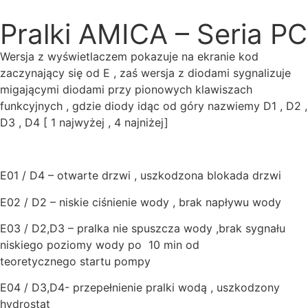
Pralki AMICA – Seria PC
Wersja z wyświetlaczem pokazuje na ekranie kod
zaczynający się od E , zaś wersja z diodami sygnalizuje
migającymi diodami przy pionowych klawiszach
funkcyjnych , gdzie diody idąc od góry nazwiemy D1 , D2 ,
D3 , D4 [ 1 najwyżej , 4 najniżej]
E01 / D4 – otwarte drzwi , uszkodzona blokada drzwi
E02 / D2 – niskie ciśnienie wody , brak napływu wody
E03 / D2,D3 – pralka nie spuszcza wody ,brak sygnału
niskiego poziomy wody po 10 min od
teoretycznego startu pompy
E04 / D3,D4- przepełnienie pralki wodą , uszkodzony
hydrostat