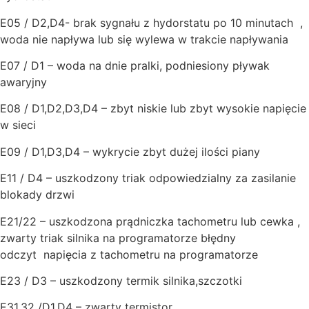
E05 / D2,D4- brak sygnału z hydorstatu po 10 minutach ,
woda nie napływa lub się wylewa w trakcie napływania
E07 / D1 – woda na dnie pralki, podniesiony pływak
awaryjny
E08 / D1,D2,D3,D4 – zbyt niskie lub zbyt wysokie napięcie
w sieci
E09 / D1,D3,D4 – wykrycie zbyt dużej ilości piany
E11 / D4 – uszkodzony triak odpowiedzialny za zasilanie
blokady drzwi
E21/22 – uszkodzona prądniczka tachometru lub cewka ,
zwarty triak silnika na programatorze błędny
odczyt napięcia z tachometru na programatorze
E23 / D3 – uszkodzony termik silnika,szczotki
E31,32 /D1,D4 – zwarty termistor